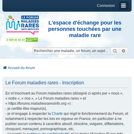
Connexion
L'espace d'échange pour les
personnes touchées par une
maladie rare
Reche
Re
Accueil du forum
Le Forum maladies rares - Inscription
En m’inscrivant au Forum maladies rares (désigné ci-après par « nous »,
« notre », « nos », « Le Forum maladies rares » et
« https://forums.maladiesraresinfo.org ») :
- je certifie être majeur(e),
- je m’engage à respecter la
Charte
qui régit le fonctionnement du Forum, et
notamment à respecter les lois en vigueur en France, en particulier à ne
publier aucun contenu à caractère abusif, obscène, vulgaire, diffamatoire,
choquant, menaçant, pornographique, etc,