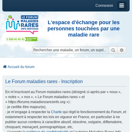
Connexion
L'espace d'échange pour les
personnes touchées par une
maladie rare
Reche
Re
Accueil du forum
Le Forum maladies rares - Inscription
En m’inscrivant au Forum maladies rares (désigné ci-après par « nous »,
« notre », « nos », « Le Forum maladies rares » et
« https://forums.maladiesraresinfo.org ») :
- je certifie être majeur(e),
- je m’engage à respecter la
Charte
qui régit le fonctionnement du Forum, et
notamment à respecter les lois en vigueur en France, en particulier à ne
publier aucun contenu à caractère abusif, obscène, vulgaire, diffamatoire,
choquant, menaçant, pornographique, etc,