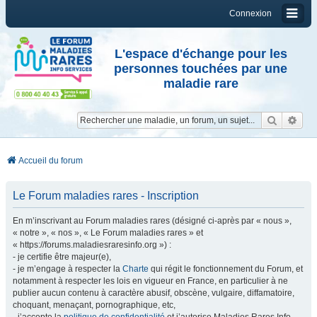
Connexion
L'espace d'échange pour les
personnes touchées par une
maladie rare
Reche
Re
Accueil du forum
Le Forum maladies rares - Inscription
En m’inscrivant au Forum maladies rares (désigné ci-après par « nous »,
« notre », « nos », « Le Forum maladies rares » et
« https://forums.maladiesraresinfo.org ») :
- je certifie être majeur(e),
- je m’engage à respecter la
Charte
qui régit le fonctionnement du Forum, et
notamment à respecter les lois en vigueur en France, en particulier à ne
publier aucun contenu à caractère abusif, obscène, vulgaire, diffamatoire,
choquant, menaçant, pornographique, etc,