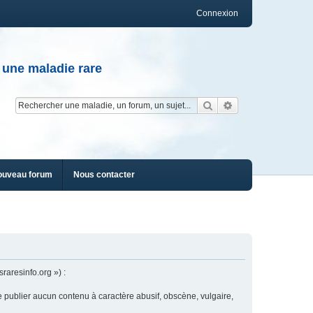
Connexion
 une maladie rare
Rechercher
Recherche av
ouveau forum
Nous contacter
raresinfo.org ») :
e publier aucun contenu à caractère abusif, obscène, vulgaire,