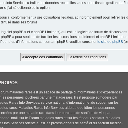
res Info Services à traiter les données recueillies, aux seules fins de gestion du F
 si j’ai sélectionné cette option,
pourra, conformément à ses obligations légales, agir promptement pour retirer les 
e diffusé dans ses forums.
ogiciel phpBB » et « phpBB Limited ») qui est un logiciel de forum de discussions
el phpBB a pour seul but de faciliter les discussions sur internet et phpBB Limited
Pour plus d’informations concernant phpBB, veuillez consulter
le site de phpBB
(en
PROPOS
Forum maladies rares est un espace de partage d’informations et d’expériences
r les personnes touchées par une maladie rare. Il est proposé et modéré par
dies Rares Info Services, service national d’information et de soutien sur les
adies rares. Maladies Rares Info Services aide au quotidien les personnes
cernées par une maladie rare dans leur parcours de santé et de vie, par
éphone, mail, sur le Forum maladies rares et sur les réseaux sociaux. Maladies
es Info Services oriente aussi les professionnels de santé et du secteur médico-