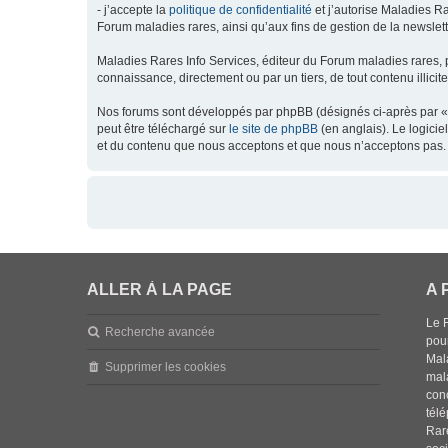
- j’accepte la
politique de confidentialité
et j’autorise Maladies Ra
Forum maladies rares, ainsi qu’aux fins de gestion de la newsletter
Maladies Rares Info Services, éditeur du Forum maladies rares, 
connaissance, directement ou par un tiers, de tout contenu illicit
Nos forums sont développés par phpBB (désignés ci-après par « l
peut être téléchargé sur
le site de phpBB
(en anglais). Le logici
et du contenu que nous acceptons et que nous n’acceptons pas. 
ALLER À LA PAGE
A 
Le 
Recherche avancée
pou
Mala
Supprimer les cookies
mal
con
tél
Rar