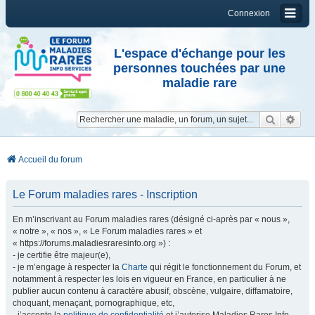
Connexion
L'espace d'échange pour les
personnes touchées par une
maladie rare
Reche
Re
Accueil du forum
Le Forum maladies rares - Inscription
En m’inscrivant au Forum maladies rares (désigné ci-après par « nous »,
« notre », « nos », « Le Forum maladies rares » et
« https://forums.maladiesraresinfo.org ») :
- je certifie être majeur(e),
- je m’engage à respecter la
Charte
qui régit le fonctionnement du Forum, et
notamment à respecter les lois en vigueur en France, en particulier à ne
publier aucun contenu à caractère abusif, obscène, vulgaire, diffamatoire,
choquant, menaçant, pornographique, etc,