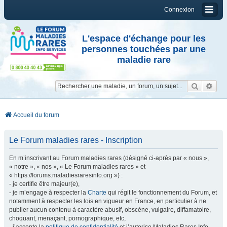
Connexion
L'espace d'échange pour les
personnes touchées par une
maladie rare
Reche
Re
Accueil du forum
Le Forum maladies rares - Inscription
En m’inscrivant au Forum maladies rares (désigné ci-après par « nous »,
« notre », « nos », « Le Forum maladies rares » et
« https://forums.maladiesraresinfo.org ») :
- je certifie être majeur(e),
- je m’engage à respecter la
Charte
qui régit le fonctionnement du Forum, et
notamment à respecter les lois en vigueur en France, en particulier à ne
publier aucun contenu à caractère abusif, obscène, vulgaire, diffamatoire,
choquant, menaçant, pornographique, etc,