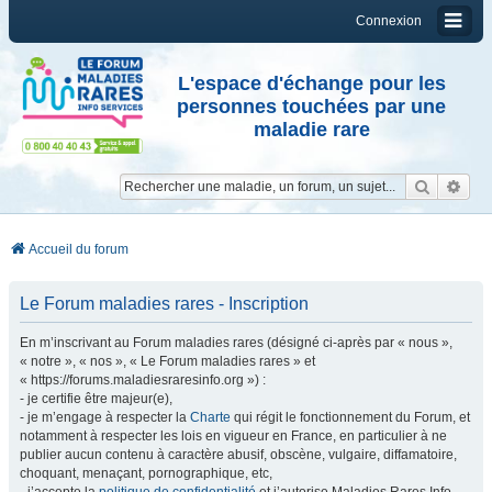
Connexion
L'espace d'échange pour les
personnes touchées par une
maladie rare
Reche
Re
Accueil du forum
Le Forum maladies rares - Inscription
En m’inscrivant au Forum maladies rares (désigné ci-après par « nous »,
« notre », « nos », « Le Forum maladies rares » et
« https://forums.maladiesraresinfo.org ») :
- je certifie être majeur(e),
- je m’engage à respecter la
Charte
qui régit le fonctionnement du Forum, et
notamment à respecter les lois en vigueur en France, en particulier à ne
publier aucun contenu à caractère abusif, obscène, vulgaire, diffamatoire,
choquant, menaçant, pornographique, etc,