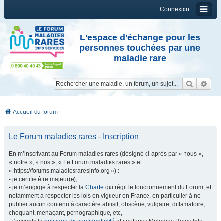
Connexion
L'espace d'échange pour les
personnes touchées par une
maladie rare
Reche
Re
Accueil du forum
Le Forum maladies rares - Inscription
En m’inscrivant au Forum maladies rares (désigné ci-après par « nous »,
« notre », « nos », « Le Forum maladies rares » et
« https://forums.maladiesraresinfo.org ») :
- je certifie être majeur(e),
- je m’engage à respecter la
Charte
qui régit le fonctionnement du Forum, et
notamment à respecter les lois en vigueur en France, en particulier à ne
publier aucun contenu à caractère abusif, obscène, vulgaire, diffamatoire,
choquant, menaçant, pornographique, etc,