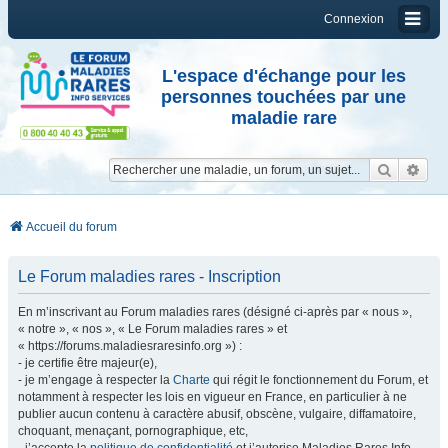
Connexion
L'espace d'échange pour les
personnes touchées par une
maladie rare
Reche
Re
Accueil du forum
Le Forum maladies rares - Inscription
En m’inscrivant au Forum maladies rares (désigné ci-après par « nous »,
« notre », « nos », « Le Forum maladies rares » et
« https://forums.maladiesraresinfo.org ») :
- je certifie être majeur(e),
- je m’engage à respecter la
Charte
qui régit le fonctionnement du Forum, et
notamment à respecter les lois en vigueur en France, en particulier à ne
publier aucun contenu à caractère abusif, obscène, vulgaire, diffamatoire,
choquant, menaçant, pornographique, etc,