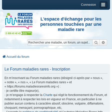
Connexion
L'espace d'échange pour les
personnes touchées par une
maladie rare
Reche
Re
Accueil du forum
Le Forum maladies rares - Inscription
En m’inscrivant au Forum maladies rares (désigné ci-après par « nous »,
« notre », « nos », « Le Forum maladies rares » et
« https://forums.maladiesraresinfo.org ») :
- je certifie être majeur(e),
- je m’engage à respecter la
Charte
qui régit le fonctionnement du Forum, et
notamment à respecter les lois en vigueur en France, en particulier à ne
publier aucun contenu à caractère abusif, obscène, vulgaire, diffamatoire,
choquant, menaçant, pornographique, etc,