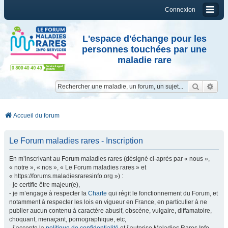
Connexion
L'espace d'échange pour les
personnes touchées par une
maladie rare
Reche
Re
Accueil du forum
Le Forum maladies rares - Inscription
En m’inscrivant au Forum maladies rares (désigné ci-après par « nous »,
« notre », « nos », « Le Forum maladies rares » et
« https://forums.maladiesraresinfo.org ») :
- je certifie être majeur(e),
- je m’engage à respecter la
Charte
qui régit le fonctionnement du Forum, et
notamment à respecter les lois en vigueur en France, en particulier à ne
publier aucun contenu à caractère abusif, obscène, vulgaire, diffamatoire,
choquant, menaçant, pornographique, etc,