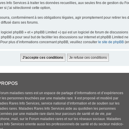
res Info Services à traiter les données recueillies, aux seules fins de gestion du F
 si j’ai sélectionné cette option,
pourra, conformément à ses obligations légales, agir promptement pour retirer les 
e diffusé dans ses forums.
ogiciel phpBB » et « phpBB Limited ») qui est un logiciel de forum de discussions
el phpBB a pour seul but de faciliter les discussions sur internet et phpBB Limited
Pour plus d’informations concernant phpBB, veuillez consulter
le site de phpBB
(en
PROPOS
Forum maladies rares est un espace de partage d’informations et d’expériences
r les personnes touchées par une maladie rare. Il est proposé et modéré par
dies Rares Info Services, service national d’information et de soutien sur les
adies rares. Maladies Rares Info Services aide au quotidien les personnes
cernées par une maladie rare dans leur parcours de santé et de vie, par
éphone, mail, sur le Forum maladies rares et sur les réseaux sociaux. Maladies
es Info Services oriente aussi les professionnels de santé et du secteur médico-