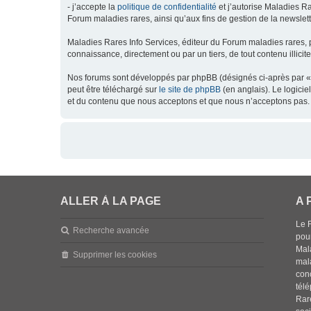
- j’accepte la
politique de confidentialité
et j’autorise Maladies Ra
Forum maladies rares, ainsi qu’aux fins de gestion de la newsletter
Maladies Rares Info Services, éditeur du Forum maladies rares, 
connaissance, directement ou par un tiers, de tout contenu illicit
Nos forums sont développés par phpBB (désignés ci-après par « l
peut être téléchargé sur
le site de phpBB
(en anglais). Le logici
et du contenu que nous acceptons et que nous n’acceptons pas. 
ALLER À LA PAGE
A 
Le 
Recherche avancée
pou
Mala
Supprimer les cookies
mal
con
tél
Rar