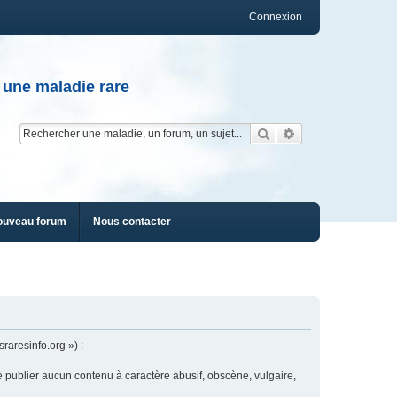
Connexion
 une maladie rare
Rechercher
Recherche av
ouveau forum
Nous contacter
raresinfo.org ») :
e publier aucun contenu à caractère abusif, obscène, vulgaire,