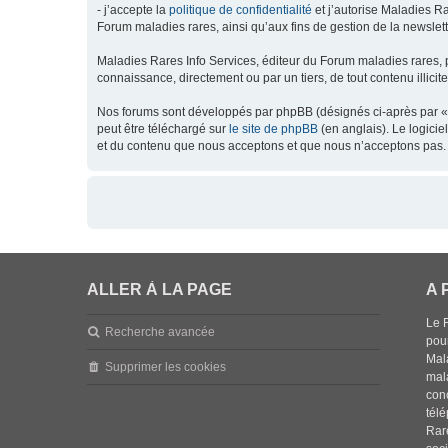
- j’accepte la
politique de confidentialité
et j’autorise Maladies Ra
Forum maladies rares, ainsi qu’aux fins de gestion de la newsletter
Maladies Rares Info Services, éditeur du Forum maladies rares, 
connaissance, directement ou par un tiers, de tout contenu illicit
Nos forums sont développés par phpBB (désignés ci-après par « l
peut être téléchargé sur
le site de phpBB
(en anglais). Le logici
et du contenu que nous acceptons et que nous n’acceptons pas. 
ALLER À LA PAGE
A 
Le 
Recherche avancée
pou
Mala
Supprimer les cookies
mal
con
tél
Rar