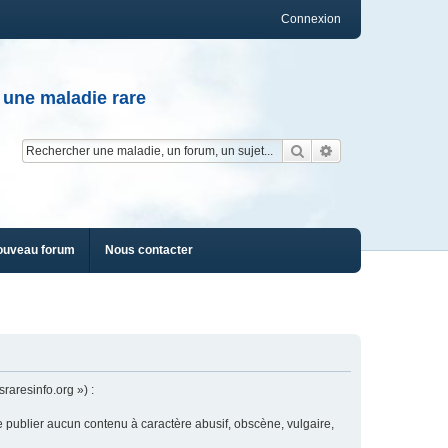
Connexion
 une maladie rare
Rechercher
Recherche av
ouveau forum
Nous contacter
raresinfo.org ») :
e publier aucun contenu à caractère abusif, obscène, vulgaire,