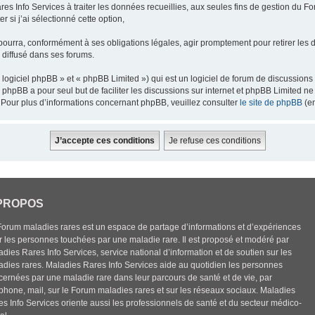
res Info Services à traiter les données recueillies, aux seules fins de gestion du F
 si j’ai sélectionné cette option,
pourra, conformément à ses obligations légales, agir promptement pour retirer les 
e diffusé dans ses forums.
ogiciel phpBB » et « phpBB Limited ») qui est un logiciel de forum de discussions
el phpBB a pour seul but de faciliter les discussions sur internet et phpBB Limited
Pour plus d’informations concernant phpBB, veuillez consulter
le site de phpBB
(en
PROPOS
Forum maladies rares est un espace de partage d’informations et d’expériences
r les personnes touchées par une maladie rare. Il est proposé et modéré par
dies Rares Info Services, service national d’information et de soutien sur les
adies rares. Maladies Rares Info Services aide au quotidien les personnes
cernées par une maladie rare dans leur parcours de santé et de vie, par
éphone, mail, sur le Forum maladies rares et sur les réseaux sociaux. Maladies
es Info Services oriente aussi les professionnels de santé et du secteur médico-