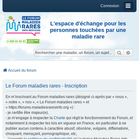
Connexion
L'espace d'échange pour les
personnes touchées par une
maladie rare
Reche
Re
Accueil du forum
Le Forum maladies rares - Inscription
En m’inscrivant au Forum maladies rares (désigné ci-après par « nous »,
« notre », « nos », « Le Forum maladies rares » et
« https://forums.maladiesraresinfo.org ») :
- je certifie être majeur(e),
- je m’engage à respecter la
Charte
qui régit le fonctionnement du Forum, et
notamment à respecter les lois en vigueur en France, en particulier à ne
publier aucun contenu à caractère abusif, obscène, vulgaire, diffamatoire,
choquant, menaçant, pornographique, etc,