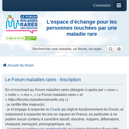
Connexion
L'espace d'échange pour les
personnes touchées par une
maladie rare
Reche
Re
Accueil du forum
Le Forum maladies rares - Inscription
En m’inscrivant au Forum maladies rares (désigné ci-après par « nous »,
« notre », « nos », « Le Forum maladies rares » et
« https://forums.maladiesraresinfo.org ») :
- je certifie être majeur(e),
- je m’engage à respecter la
Charte
qui régit le fonctionnement du Forum, et
notamment à respecter les lois en vigueur en France, en particulier à ne
publier aucun contenu à caractère abusif, obscène, vulgaire, diffamatoire,
choquant, menaçant, pornographique, etc,