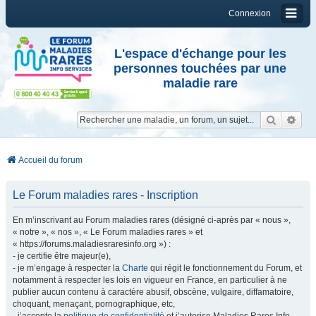
Connexion
L'espace d'échange pour les
personnes touchées par une
maladie rare
Reche
Re
Accueil du forum
Le Forum maladies rares - Inscription
En m’inscrivant au Forum maladies rares (désigné ci-après par « nous »,
« notre », « nos », « Le Forum maladies rares » et
« https://forums.maladiesraresinfo.org ») :
- je certifie être majeur(e),
- je m’engage à respecter la
Charte
qui régit le fonctionnement du Forum, et
notamment à respecter les lois en vigueur en France, en particulier à ne
publier aucun contenu à caractère abusif, obscène, vulgaire, diffamatoire,
choquant, menaçant, pornographique, etc,