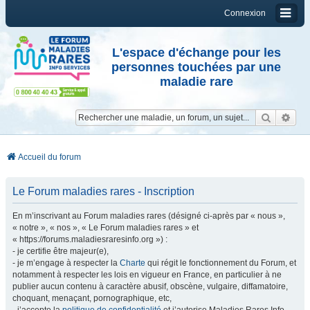
Connexion
L'espace d'échange pour les
personnes touchées par une
maladie rare
Reche
Re
Accueil du forum
Le Forum maladies rares - Inscription
En m’inscrivant au Forum maladies rares (désigné ci-après par « nous »,
« notre », « nos », « Le Forum maladies rares » et
« https://forums.maladiesraresinfo.org ») :
- je certifie être majeur(e),
- je m’engage à respecter la
Charte
qui régit le fonctionnement du Forum, et
notamment à respecter les lois en vigueur en France, en particulier à ne
publier aucun contenu à caractère abusif, obscène, vulgaire, diffamatoire,
choquant, menaçant, pornographique, etc,