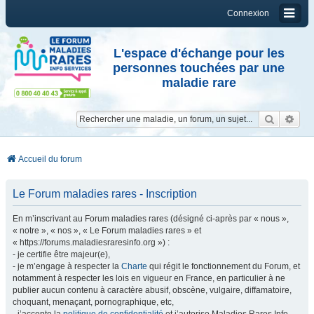
Connexion
L'espace d'échange pour les
personnes touchées par une
maladie rare
Reche
Re
Accueil du forum
Le Forum maladies rares - Inscription
En m’inscrivant au Forum maladies rares (désigné ci-après par « nous »,
« notre », « nos », « Le Forum maladies rares » et
« https://forums.maladiesraresinfo.org ») :
- je certifie être majeur(e),
- je m’engage à respecter la
Charte
qui régit le fonctionnement du Forum, et
notamment à respecter les lois en vigueur en France, en particulier à ne
publier aucun contenu à caractère abusif, obscène, vulgaire, diffamatoire,
choquant, menaçant, pornographique, etc,