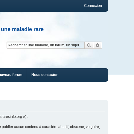
Connexion
 une maladie rare
Rechercher
Recherche av
ouveau forum
Nous contacter
raresinfo.org ») :
e publier aucun contenu à caractère abusif, obscène, vulgaire,