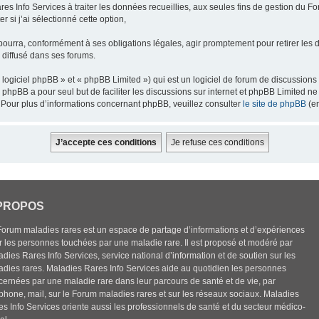
res Info Services à traiter les données recueillies, aux seules fins de gestion du F
 si j’ai sélectionné cette option,
pourra, conformément à ses obligations légales, agir promptement pour retirer les 
e diffusé dans ses forums.
ogiciel phpBB » et « phpBB Limited ») qui est un logiciel de forum de discussions
el phpBB a pour seul but de faciliter les discussions sur internet et phpBB Limited
Pour plus d’informations concernant phpBB, veuillez consulter
le site de phpBB
(en
PROPOS
Forum maladies rares est un espace de partage d’informations et d’expériences
r les personnes touchées par une maladie rare. Il est proposé et modéré par
dies Rares Info Services, service national d’information et de soutien sur les
adies rares. Maladies Rares Info Services aide au quotidien les personnes
cernées par une maladie rare dans leur parcours de santé et de vie, par
éphone, mail, sur le Forum maladies rares et sur les réseaux sociaux. Maladies
es Info Services oriente aussi les professionnels de santé et du secteur médico-