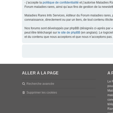
- j’accepte la
politique de confidentialité
et j’autorise Maladies Ra
Forum maladies rares, ainsi qu’aux fins de gestion de la newsletter
Maladies Rares Info Services, éditeur du Forum maladies rares, 
connaissance, directement ou par un tiers, de tout contenu illicit
Nos forums sont développés par phpBB (désignés ci-après par « l
peut être téléchargé sur
le site de phpBB
(en anglais). Le logici
et du contenu que nous acceptons et que nous n’acceptons pas. 
ALLER À LA PAGE
A 
Le 
Recherche avancée
pou
Mala
Supprimer les cookies
mal
con
tél
Rar