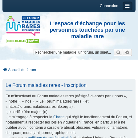
Connexion
L'espace d'échange pour les
personnes touchées par une
maladie rare
Reche
Re
Accueil du forum
Le Forum maladies rares - Inscription
En m’inscrivant au Forum maladies rares (désigné ci-après par « nous »,
« notre », « nos », « Le Forum maladies rares » et
« https://forums.maladiesraresinfo.org ») :
- je certifie être majeur(e),
- je m’engage à respecter la
Charte
qui régit le fonctionnement du Forum, et
notamment à respecter les lois en vigueur en France, en particulier à ne
publier aucun contenu à caractère abusif, obscène, vulgaire, diffamatoire,
choquant, menaçant, pornographique, etc,