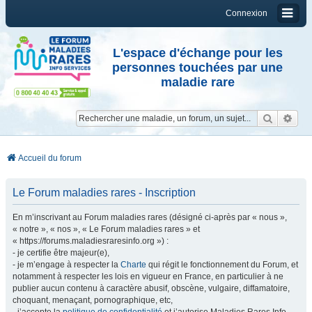
Connexion
L'espace d'échange pour les
personnes touchées par une
maladie rare
Reche
Re
Accueil du forum
Le Forum maladies rares - Inscription
En m’inscrivant au Forum maladies rares (désigné ci-après par « nous »,
« notre », « nos », « Le Forum maladies rares » et
« https://forums.maladiesraresinfo.org ») :
- je certifie être majeur(e),
- je m’engage à respecter la
Charte
qui régit le fonctionnement du Forum, et
notamment à respecter les lois en vigueur en France, en particulier à ne
publier aucun contenu à caractère abusif, obscène, vulgaire, diffamatoire,
choquant, menaçant, pornographique, etc,