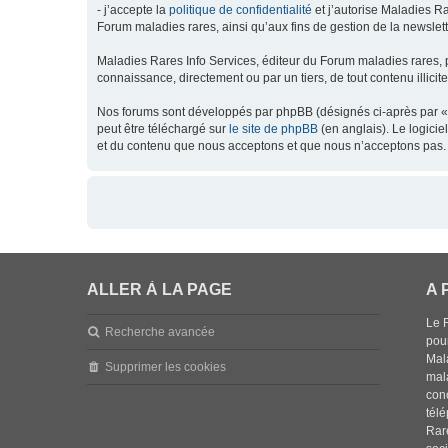
- j’accepte la
politique de confidentialité
et j’autorise Maladies Ra
Forum maladies rares, ainsi qu’aux fins de gestion de la newsletter
Maladies Rares Info Services, éditeur du Forum maladies rares, 
connaissance, directement ou par un tiers, de tout contenu illicit
Nos forums sont développés par phpBB (désignés ci-après par « l
peut être téléchargé sur
le site de phpBB
(en anglais). Le logici
et du contenu que nous acceptons et que nous n’acceptons pas. 
ALLER À LA PAGE
A 
Le 
Recherche avancée
pou
Mala
Supprimer les cookies
mal
con
tél
Rar