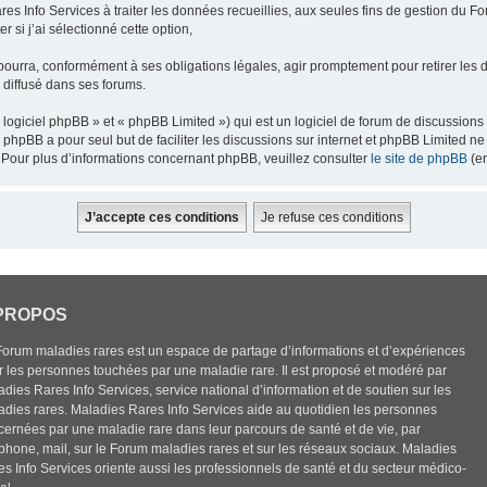
res Info Services à traiter les données recueillies, aux seules fins de gestion du F
 si j’ai sélectionné cette option,
pourra, conformément à ses obligations légales, agir promptement pour retirer les 
e diffusé dans ses forums.
ogiciel phpBB » et « phpBB Limited ») qui est un logiciel de forum de discussions
el phpBB a pour seul but de faciliter les discussions sur internet et phpBB Limited
Pour plus d’informations concernant phpBB, veuillez consulter
le site de phpBB
(en
PROPOS
Forum maladies rares est un espace de partage d’informations et d’expériences
r les personnes touchées par une maladie rare. Il est proposé et modéré par
dies Rares Info Services, service national d’information et de soutien sur les
adies rares. Maladies Rares Info Services aide au quotidien les personnes
cernées par une maladie rare dans leur parcours de santé et de vie, par
éphone, mail, sur le Forum maladies rares et sur les réseaux sociaux. Maladies
es Info Services oriente aussi les professionnels de santé et du secteur médico-