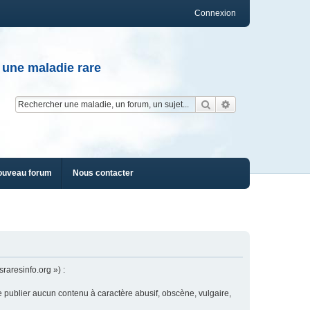
Connexion
 une maladie rare
Rechercher
Recherche av
ouveau forum
Nous contacter
raresinfo.org ») :
e publier aucun contenu à caractère abusif, obscène, vulgaire,