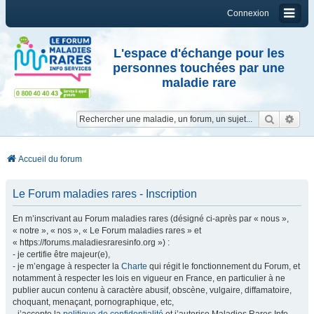
Connexion
L'espace d'échange pour les
personnes touchées par une
maladie rare
Reche
Re
Accueil du forum
Le Forum maladies rares - Inscription
En m’inscrivant au Forum maladies rares (désigné ci-après par « nous »,
« notre », « nos », « Le Forum maladies rares » et
« https://forums.maladiesraresinfo.org ») :
- je certifie être majeur(e),
- je m’engage à respecter la
Charte
qui régit le fonctionnement du Forum, et
notamment à respecter les lois en vigueur en France, en particulier à ne
publier aucun contenu à caractère abusif, obscène, vulgaire, diffamatoire,
choquant, menaçant, pornographique, etc,