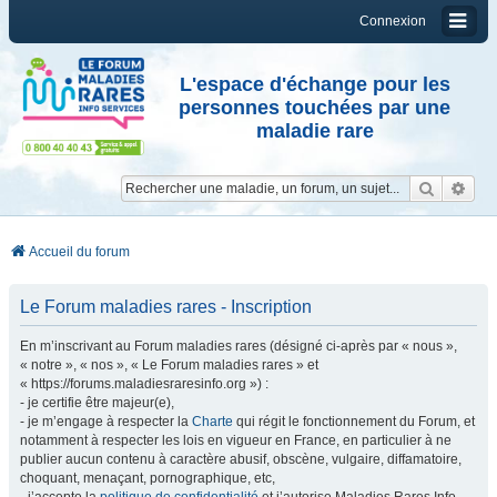
Connexion
L'espace d'échange pour les
personnes touchées par une
maladie rare
Reche
Re
Accueil du forum
Le Forum maladies rares - Inscription
En m’inscrivant au Forum maladies rares (désigné ci-après par « nous »,
« notre », « nos », « Le Forum maladies rares » et
« https://forums.maladiesraresinfo.org ») :
- je certifie être majeur(e),
- je m’engage à respecter la
Charte
qui régit le fonctionnement du Forum, et
notamment à respecter les lois en vigueur en France, en particulier à ne
publier aucun contenu à caractère abusif, obscène, vulgaire, diffamatoire,
choquant, menaçant, pornographique, etc,