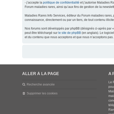
- j’accepte la
politique de confidentialité
et j’autorise Maladies Ra
Forum maladies rares, ainsi qu’aux fins de gestion de la newsletter
Maladies Rares Info Services, éditeur du Forum maladies rares, 
connaissance, directement ou par un tiers, de tout contenu illicit
Nos forums sont développés par phpBB (désignés ci-après par « l
peut être téléchargé sur
le site de phpBB
(en anglais). Le logici
et du contenu que nous acceptons et que nous n’acceptons pas. 
ALLER À LA PAGE
A 
Le 
Recherche avancée
pou
Mala
Supprimer les cookies
mal
con
tél
Rar