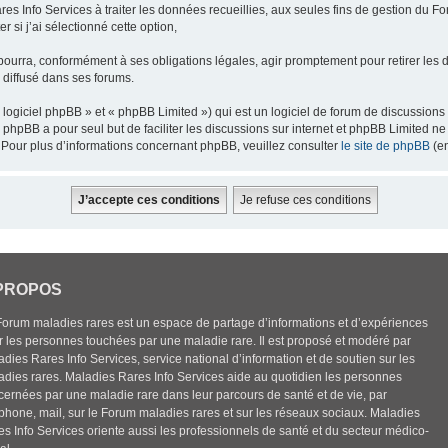
res Info Services à traiter les données recueillies, aux seules fins de gestion du F
 si j’ai sélectionné cette option,
pourra, conformément à ses obligations légales, agir promptement pour retirer les 
e diffusé dans ses forums.
ogiciel phpBB » et « phpBB Limited ») qui est un logiciel de forum de discussions
el phpBB a pour seul but de faciliter les discussions sur internet et phpBB Limited
Pour plus d’informations concernant phpBB, veuillez consulter
le site de phpBB
(en
PROPOS
Forum maladies rares est un espace de partage d’informations et d’expériences
r les personnes touchées par une maladie rare. Il est proposé et modéré par
dies Rares Info Services, service national d’information et de soutien sur les
adies rares. Maladies Rares Info Services aide au quotidien les personnes
cernées par une maladie rare dans leur parcours de santé et de vie, par
éphone, mail, sur le Forum maladies rares et sur les réseaux sociaux. Maladies
es Info Services oriente aussi les professionnels de santé et du secteur médico-