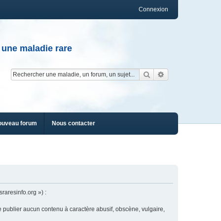
Connexion
 une maladie rare
Rechercher
Recherche av
ouveau forum
Nous contacter
raresinfo.org ») :
e publier aucun contenu à caractère abusif, obscène, vulgaire,