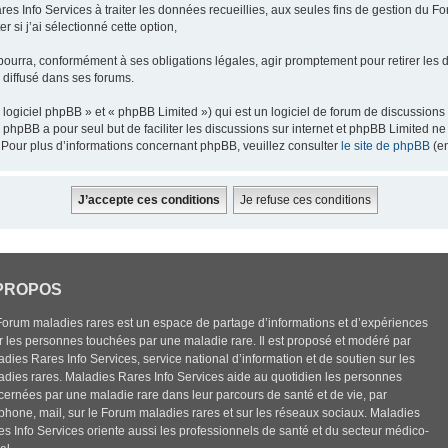
res Info Services à traiter les données recueillies, aux seules fins de gestion du F
 si j’ai sélectionné cette option,
pourra, conformément à ses obligations légales, agir promptement pour retirer les 
e diffusé dans ses forums.
ogiciel phpBB » et « phpBB Limited ») qui est un logiciel de forum de discussions
el phpBB a pour seul but de faciliter les discussions sur internet et phpBB Limited
Pour plus d’informations concernant phpBB, veuillez consulter
le site de phpBB
(en
PROPOS
Forum maladies rares est un espace de partage d’informations et d’expériences
r les personnes touchées par une maladie rare. Il est proposé et modéré par
dies Rares Info Services, service national d’information et de soutien sur les
adies rares. Maladies Rares Info Services aide au quotidien les personnes
cernées par une maladie rare dans leur parcours de santé et de vie, par
éphone, mail, sur le Forum maladies rares et sur les réseaux sociaux. Maladies
es Info Services oriente aussi les professionnels de santé et du secteur médico-