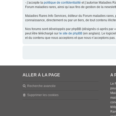
- j’accepte la
politique de confidentialité
et j’autorise Maladies Ra
Forum maladies rares, ainsi qu’aux fins de gestion de la newsletter
Maladies Rares Info Services, éditeur du Forum maladies rares, 
connaissance, directement ou par un tiers, de tout contenu illicit
Nos forums sont développés par phpBB (désignés ci-après par « l
peut être téléchargé sur
le site de phpBB
(en anglais). Le logici
et du contenu que nous acceptons et que nous n’acceptons pas. 
ALLER À LA PAGE
A 
Le 
Recherche avancée
pou
Mala
Supprimer les cookies
mal
con
tél
Rar