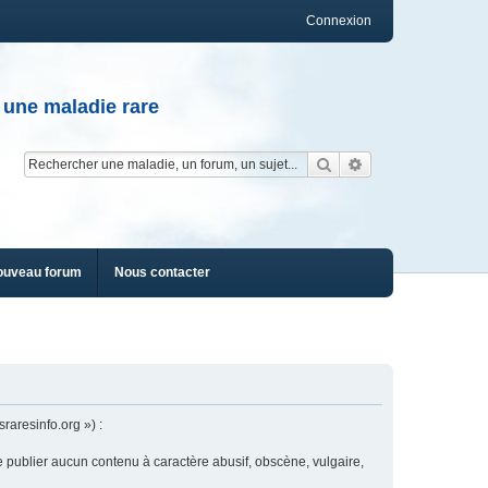
Connexion
 une maladie rare
Rechercher
Recherche av
ouveau forum
Nous contacter
raresinfo.org ») :
e publier aucun contenu à caractère abusif, obscène, vulgaire,