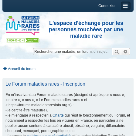
Connexion
L'espace d'échange pour les
personnes touchées par une
maladie rare
Reche
Re
Accueil du forum
Le Forum maladies rares - Inscription
En m’inscrivant au Forum maladies rares (désigné ci-après par « nous »,
« notre », « nos », « Le Forum maladies rares » et
« https://forums.maladiesraresinfo.org ») :
- je certifie être majeur(e),
- je m’engage à respecter la
Charte
qui régit le fonctionnement du Forum, et
notamment à respecter les lois en vigueur en France, en particulier à ne
publier aucun contenu à caractère abusif, obscène, vulgaire, diffamatoire,
choquant, menaçant, pornographique, etc,