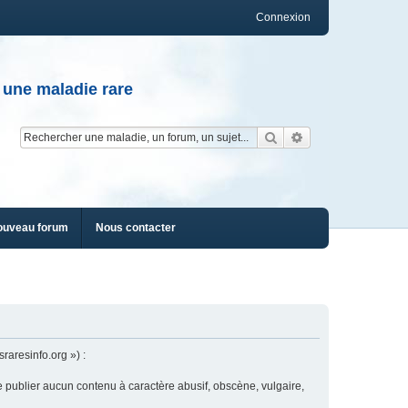
Connexion
 une maladie rare
Rechercher
Recherche av
ouveau forum
Nous contacter
raresinfo.org ») :
e publier aucun contenu à caractère abusif, obscène, vulgaire,