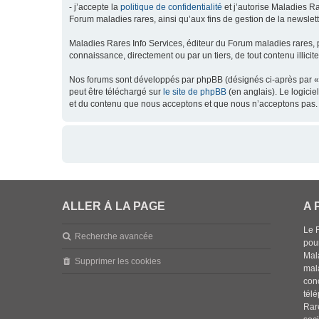
- j’accepte la
politique de confidentialité
et j’autorise Maladies Ra
Forum maladies rares, ainsi qu’aux fins de gestion de la newsletter
Maladies Rares Info Services, éditeur du Forum maladies rares, 
connaissance, directement ou par un tiers, de tout contenu illicit
Nos forums sont développés par phpBB (désignés ci-après par « l
peut être téléchargé sur
le site de phpBB
(en anglais). Le logici
et du contenu que nous acceptons et que nous n’acceptons pas. 
ALLER À LA PAGE
A 
Le 
Recherche avancée
pou
Mala
Supprimer les cookies
mal
con
tél
Rar