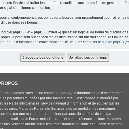
res Info Services à traiter les données recueillies, aux seules fins de gestion du F
 si j’ai sélectionné cette option,
pourra, conformément à ses obligations légales, agir promptement pour retirer les 
e diffusé dans ses forums.
ogiciel phpBB » et « phpBB Limited ») qui est un logiciel de forum de discussions
el phpBB a pour seul but de faciliter les discussions sur internet et phpBB Limited
Pour plus d’informations concernant phpBB, veuillez consulter
le site de phpBB
(en
PROPOS
Forum maladies rares est un espace de partage d’informations et d’expériences
r les personnes touchées par une maladie rare. Il est proposé et modéré par
dies Rares Info Services, service national d’information et de soutien sur les
adies rares. Maladies Rares Info Services aide au quotidien les personnes
cernées par une maladie rare dans leur parcours de santé et de vie, par
éphone, mail, sur le Forum maladies rares et sur les réseaux sociaux. Maladies
es Info Services oriente aussi les professionnels de santé et du secteur médico-