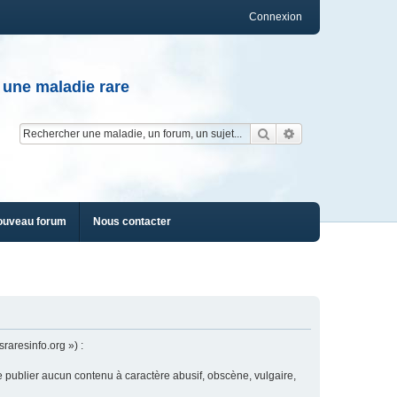
Connexion
 une maladie rare
Rechercher
Recherche av
ouveau forum
Nous contacter
raresinfo.org ») :
e publier aucun contenu à caractère abusif, obscène, vulgaire,