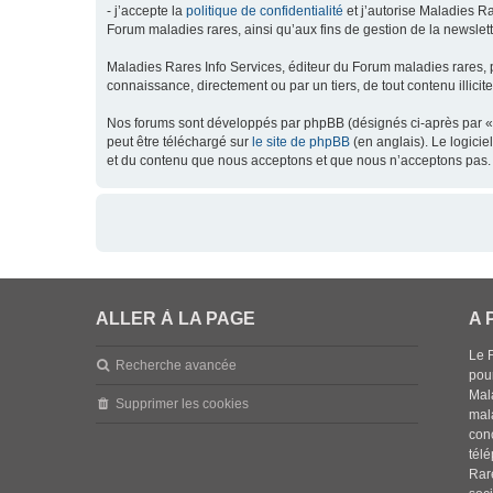
- j’accepte la
politique de confidentialité
et j’autorise Maladies Ra
Forum maladies rares, ainsi qu’aux fins de gestion de la newsletter
Maladies Rares Info Services, éditeur du Forum maladies rares, 
connaissance, directement ou par un tiers, de tout contenu illicit
Nos forums sont développés par phpBB (désignés ci-après par « l
peut être téléchargé sur
le site de phpBB
(en anglais). Le logici
et du contenu que nous acceptons et que nous n’acceptons pas. 
ALLER À LA PAGE
A 
Le 
Recherche avancée
pou
Mala
Supprimer les cookies
mal
con
tél
Rar