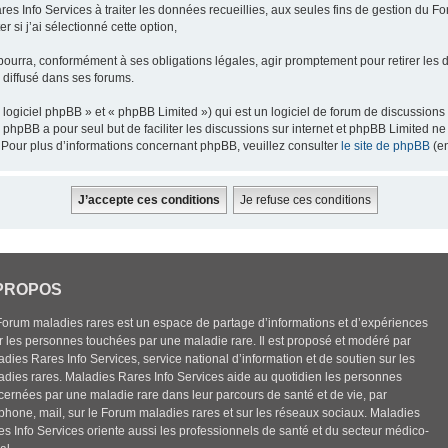
res Info Services à traiter les données recueillies, aux seules fins de gestion du F
 si j’ai sélectionné cette option,
pourra, conformément à ses obligations légales, agir promptement pour retirer les 
e diffusé dans ses forums.
ogiciel phpBB » et « phpBB Limited ») qui est un logiciel de forum de discussions
el phpBB a pour seul but de faciliter les discussions sur internet et phpBB Limited
Pour plus d’informations concernant phpBB, veuillez consulter
le site de phpBB
(en
PROPOS
Forum maladies rares est un espace de partage d’informations et d’expériences
r les personnes touchées par une maladie rare. Il est proposé et modéré par
dies Rares Info Services, service national d’information et de soutien sur les
adies rares. Maladies Rares Info Services aide au quotidien les personnes
cernées par une maladie rare dans leur parcours de santé et de vie, par
éphone, mail, sur le Forum maladies rares et sur les réseaux sociaux. Maladies
es Info Services oriente aussi les professionnels de santé et du secteur médico-