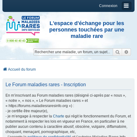
Connexion
L'espace d'échange pour les
personnes touchées par une
maladie rare
Reche
Re
Accueil du forum
Le Forum maladies rares - Inscription
En m’inscrivant au Forum maladies rares (désigné ci-après par « nous »,
« notre », « nos », « Le Forum maladies rares » et
« https://forums.maladiesraresinfo.org ») :
- je certifie être majeur(e),
- je m’engage à respecter la
Charte
qui régit le fonctionnement du Forum, et
notamment à respecter les lois en vigueur en France, en particulier à ne
publier aucun contenu à caractère abusif, obscène, vulgaire, diffamatoire,
choquant, menaçant, pornographique, etc,