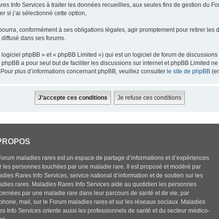
res Info Services à traiter les données recueillies, aux seules fins de gestion du F
 si j’ai sélectionné cette option,
pourra, conformément à ses obligations légales, agir promptement pour retirer les 
e diffusé dans ses forums.
ogiciel phpBB » et « phpBB Limited ») qui est un logiciel de forum de discussions
el phpBB a pour seul but de faciliter les discussions sur internet et phpBB Limited
Pour plus d’informations concernant phpBB, veuillez consulter
le site de phpBB
(en
PROPOS
Forum maladies rares est un espace de partage d’informations et d’expériences
r les personnes touchées par une maladie rare. Il est proposé et modéré par
dies Rares Info Services, service national d’information et de soutien sur les
adies rares. Maladies Rares Info Services aide au quotidien les personnes
cernées par une maladie rare dans leur parcours de santé et de vie, par
éphone, mail, sur le Forum maladies rares et sur les réseaux sociaux. Maladies
es Info Services oriente aussi les professionnels de santé et du secteur médico-