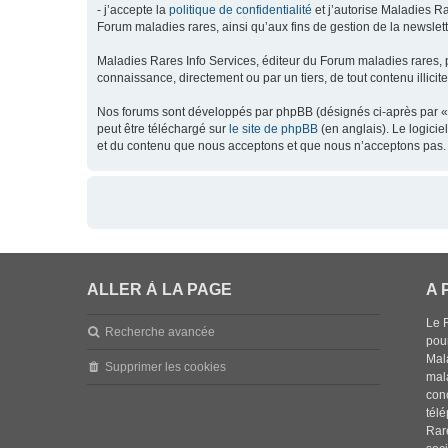
- j’accepte la
politique de confidentialité
et j’autorise Maladies Ra
Forum maladies rares, ainsi qu’aux fins de gestion de la newsletter
Maladies Rares Info Services, éditeur du Forum maladies rares, 
connaissance, directement ou par un tiers, de tout contenu illicit
Nos forums sont développés par phpBB (désignés ci-après par « l
peut être téléchargé sur
le site de phpBB
(en anglais). Le logici
et du contenu que nous acceptons et que nous n’acceptons pas. 
ALLER À LA PAGE
A 
Le 
Recherche avancée
pou
Mala
Supprimer les cookies
mal
con
tél
Rar