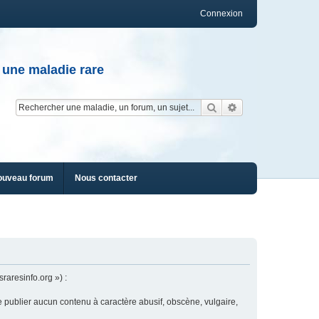
Connexion
 une maladie rare
Rechercher
Recherche av
ouveau forum
Nous contacter
raresinfo.org ») :
e publier aucun contenu à caractère abusif, obscène, vulgaire,