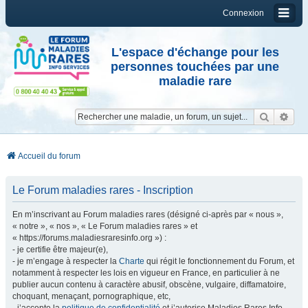
Connexion
L'espace d'échange pour les
personnes touchées par une
maladie rare
Reche
Re
Accueil du forum
Le Forum maladies rares - Inscription
En m’inscrivant au Forum maladies rares (désigné ci-après par « nous »,
« notre », « nos », « Le Forum maladies rares » et
« https://forums.maladiesraresinfo.org ») :
- je certifie être majeur(e),
- je m’engage à respecter la
Charte
qui régit le fonctionnement du Forum, et
notamment à respecter les lois en vigueur en France, en particulier à ne
publier aucun contenu à caractère abusif, obscène, vulgaire, diffamatoire,
choquant, menaçant, pornographique, etc,