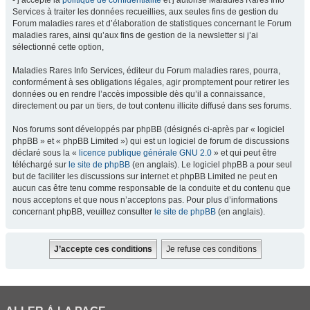
- j’accepte la
politique de confidentialité
et j’autorise Maladies Rares Info
Services à traiter les données recueillies, aux seules fins de gestion du
Forum maladies rares et d’élaboration de statistiques concernant le Forum
maladies rares, ainsi qu’aux fins de gestion de la newsletter si j’ai
sélectionné cette option,
Maladies Rares Info Services, éditeur du Forum maladies rares, pourra,
conformément à ses obligations légales, agir promptement pour retirer les
données ou en rendre l’accès impossible dès qu’il a connaissance,
directement ou par un tiers, de tout contenu illicite diffusé dans ses forums.
Nos forums sont développés par phpBB (désignés ci-après par « logiciel
phpBB » et « phpBB Limited ») qui est un logiciel de forum de discussions
déclaré sous la «
licence publique générale GNU 2.0
» et qui peut être
téléchargé sur
le site de phpBB
(en anglais). Le logiciel phpBB a pour seul
but de faciliter les discussions sur internet et phpBB Limited ne peut en
aucun cas être tenu comme responsable de la conduite et du contenu que
nous acceptons et que nous n’acceptons pas. Pour plus d’informations
concernant phpBB, veuillez consulter
le site de phpBB
(en anglais).