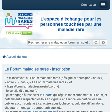
Connexion
L'espace d'échange pour les
personnes touchées par une
maladie rare
Reche
Re
Accueil du forum
Le Forum maladies rares - Inscription
En m’inscrivant au Forum maladies rares (désigné ci-après par « nous »,
« notre », « nos », « Le Forum maladies rares » et
« https://forums.maladiesraresinfo.org ») :
- je certifie être majeur(e),
- je m’engage à respecter la
Charte
qui régit le fonctionnement du Forum, et
notamment à respecter les lois en vigueur en France, en particulier à ne
publier aucun contenu à caractère abusif, obscène, vulgaire, diffamatoire,
choquant, menaçant, pornographique, etc,