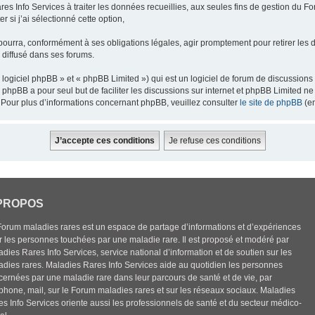
res Info Services à traiter les données recueillies, aux seules fins de gestion du F
 si j’ai sélectionné cette option,
pourra, conformément à ses obligations légales, agir promptement pour retirer les 
e diffusé dans ses forums.
ogiciel phpBB » et « phpBB Limited ») qui est un logiciel de forum de discussions
el phpBB a pour seul but de faciliter les discussions sur internet et phpBB Limited
Pour plus d’informations concernant phpBB, veuillez consulter
le site de phpBB
(en
PROPOS
Forum maladies rares est un espace de partage d’informations et d’expériences
r les personnes touchées par une maladie rare. Il est proposé et modéré par
dies Rares Info Services, service national d’information et de soutien sur les
adies rares. Maladies Rares Info Services aide au quotidien les personnes
cernées par une maladie rare dans leur parcours de santé et de vie, par
éphone, mail, sur le Forum maladies rares et sur les réseaux sociaux. Maladies
es Info Services oriente aussi les professionnels de santé et du secteur médico-