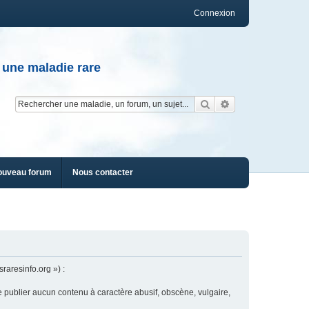
Connexion
 une maladie rare
Rechercher
Recherche av
ouveau forum
Nous contacter
raresinfo.org ») :
e publier aucun contenu à caractère abusif, obscène, vulgaire,