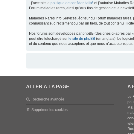
- j’accepte la
politique de confidentialité
et j’autorise Maladies Ra
Forum maladies rares, ainsi qu’aux fins de gestion de la newsletter
Maladies Rares Info Services, éditeur du Forum maladies rares, 
connaissance, directement ou par un tiers, de tout contenu illicit
Nos forums sont développés par phpBB (désignés ci-après par « l
peut être téléchargé sur
le site de phpBB
(en anglais). Le logici
et du contenu que nous acceptons et que nous n’acceptons pas. 
ALLER À LA PAGE
A 
Le 
Recherche avancée
pou
Mala
Supprimer les cookies
mal
con
tél
Rar