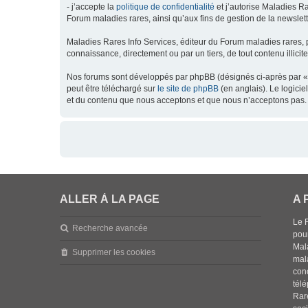
- j’accepte la
politique de confidentialité
et j’autorise Maladies Ra
Forum maladies rares, ainsi qu’aux fins de gestion de la newsletter
Maladies Rares Info Services, éditeur du Forum maladies rares, 
connaissance, directement ou par un tiers, de tout contenu illicit
Nos forums sont développés par phpBB (désignés ci-après par « l
peut être téléchargé sur
le site de phpBB
(en anglais). Le logici
et du contenu que nous acceptons et que nous n’acceptons pas. 
ALLER À LA PAGE
A 
Le 
Recherche avancée
pou
Mala
Supprimer les cookies
mal
con
tél
Rar