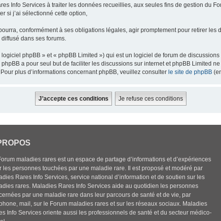
res Info Services à traiter les données recueillies, aux seules fins de gestion du F
 si j’ai sélectionné cette option,
pourra, conformément à ses obligations légales, agir promptement pour retirer les 
e diffusé dans ses forums.
ogiciel phpBB » et « phpBB Limited ») qui est un logiciel de forum de discussions
el phpBB a pour seul but de faciliter les discussions sur internet et phpBB Limited
Pour plus d’informations concernant phpBB, veuillez consulter
le site de phpBB
(en
PROPOS
Forum maladies rares est un espace de partage d’informations et d’expériences
r les personnes touchées par une maladie rare. Il est proposé et modéré par
dies Rares Info Services, service national d’information et de soutien sur les
adies rares. Maladies Rares Info Services aide au quotidien les personnes
cernées par une maladie rare dans leur parcours de santé et de vie, par
éphone, mail, sur le Forum maladies rares et sur les réseaux sociaux. Maladies
es Info Services oriente aussi les professionnels de santé et du secteur médico-