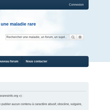
Connexion
 une maladie rare
Rechercher
Recherche av
ouveau forum
Nous contacter
raresinfo.org ») :
e publier aucun contenu à caractère abusif, obscène, vulgaire,