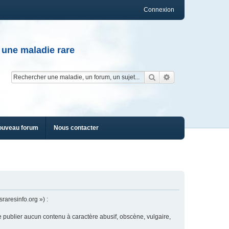
Connexion
 une maladie rare
Rechercher
Recherche av
ouveau forum
Nous contacter
raresinfo.org ») :
e publier aucun contenu à caractère abusif, obscène, vulgaire,