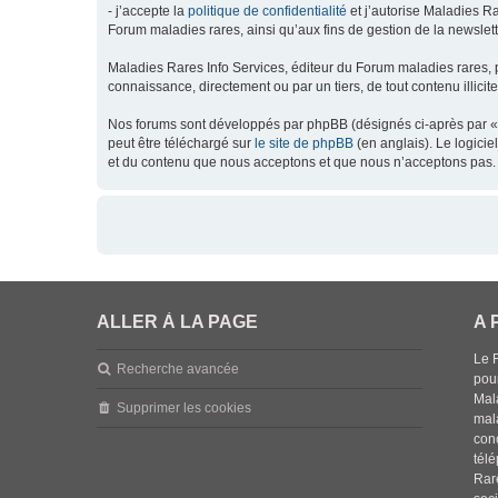
- j’accepte la
politique de confidentialité
et j’autorise Maladies Ra
Forum maladies rares, ainsi qu’aux fins de gestion de la newsletter
Maladies Rares Info Services, éditeur du Forum maladies rares, 
connaissance, directement ou par un tiers, de tout contenu illicit
Nos forums sont développés par phpBB (désignés ci-après par « l
peut être téléchargé sur
le site de phpBB
(en anglais). Le logici
et du contenu que nous acceptons et que nous n’acceptons pas. 
ALLER À LA PAGE
A 
Le 
Recherche avancée
pou
Mala
Supprimer les cookies
mal
con
tél
Rar