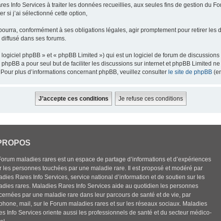
res Info Services à traiter les données recueillies, aux seules fins de gestion du F
 si j’ai sélectionné cette option,
pourra, conformément à ses obligations légales, agir promptement pour retirer les 
e diffusé dans ses forums.
ogiciel phpBB » et « phpBB Limited ») qui est un logiciel de forum de discussions
el phpBB a pour seul but de faciliter les discussions sur internet et phpBB Limited
Pour plus d’informations concernant phpBB, veuillez consulter
le site de phpBB
(en
PROPOS
Forum maladies rares est un espace de partage d’informations et d’expériences
r les personnes touchées par une maladie rare. Il est proposé et modéré par
dies Rares Info Services, service national d’information et de soutien sur les
adies rares. Maladies Rares Info Services aide au quotidien les personnes
cernées par une maladie rare dans leur parcours de santé et de vie, par
éphone, mail, sur le Forum maladies rares et sur les réseaux sociaux. Maladies
es Info Services oriente aussi les professionnels de santé et du secteur médico-