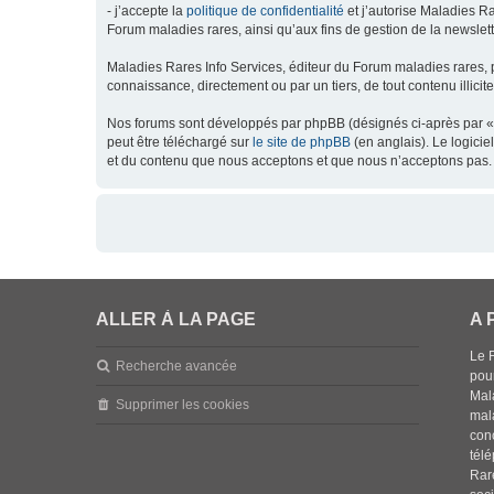
- j’accepte la
politique de confidentialité
et j’autorise Maladies Ra
Forum maladies rares, ainsi qu’aux fins de gestion de la newsletter
Maladies Rares Info Services, éditeur du Forum maladies rares, 
connaissance, directement ou par un tiers, de tout contenu illicit
Nos forums sont développés par phpBB (désignés ci-après par « l
peut être téléchargé sur
le site de phpBB
(en anglais). Le logici
et du contenu que nous acceptons et que nous n’acceptons pas. 
ALLER À LA PAGE
A 
Le 
Recherche avancée
pou
Mala
Supprimer les cookies
mal
con
tél
Rar