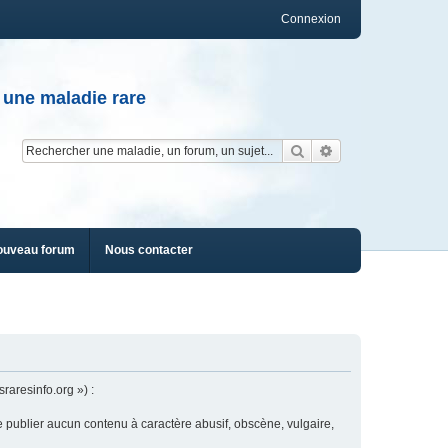
Connexion
 une maladie rare
Rechercher
Recherche av
ouveau forum
Nous contacter
raresinfo.org ») :
e publier aucun contenu à caractère abusif, obscène, vulgaire,