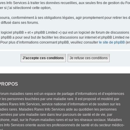
res Info Services à traiter les données recueillies, aux seules fins de gestion du F
 si j’ai sélectionné cette option,
pourra, conformément à ses obligations légales, agir promptement pour retirer les 
e diffusé dans ses forums.
ogiciel phpBB » et « phpBB Limited ») qui est un logiciel de forum de discussions
el phpBB a pour seul but de faciliter les discussions sur internet et phpBB Limited
Pour plus d’informations concernant phpBB, veuillez consulter
le site de phpBB
(en
PROPOS
Forum maladies rares est un espace de partage d’informations et d’expériences
r les personnes touchées par une maladie rare. Il est proposé et modéré par
dies Rares Info Services, service national d’information et de soutien sur les
adies rares. Maladies Rares Info Services aide au quotidien les personnes
cernées par une maladie rare dans leur parcours de santé et de vie, par
éphone, mail, sur le Forum maladies rares et sur les réseaux sociaux. Maladies
es Info Services oriente aussi les professionnels de santé et du secteur médico-