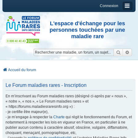
Connexion
L'espace d'échange pour les
personnes touchées par une
maladie rare
Reche
Re
Accueil du forum
Le Forum maladies rares - Inscription
En m’inscrivant au Forum maladies rares (désigné ci-après par « nous »,
« notre », « nos », « Le Forum maladies rares » et
« https://forums.maladiesraresinfo.org ») :
- je certifie être majeur(e),
- je m’engage à respecter la
Charte
qui régit le fonctionnement du Forum, et
notamment à respecter les lois en vigueur en France, en particulier à ne
publier aucun contenu à caractère abusif, obscène, vulgaire, diffamatoire,
choquant, menaçant, pornographique, etc,