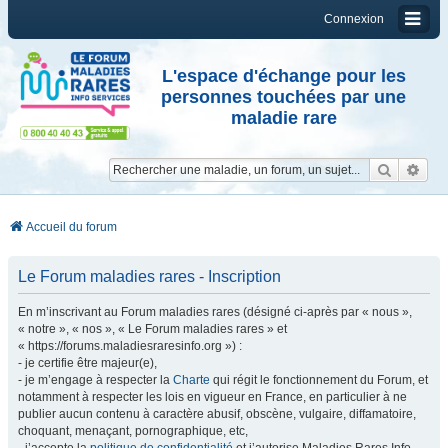
Connexion
L'espace d'échange pour les
personnes touchées par une
maladie rare
Reche
Re
Accueil du forum
Le Forum maladies rares - Inscription
En m’inscrivant au Forum maladies rares (désigné ci-après par « nous »,
« notre », « nos », « Le Forum maladies rares » et
« https://forums.maladiesraresinfo.org ») :
- je certifie être majeur(e),
- je m’engage à respecter la
Charte
qui régit le fonctionnement du Forum, et
notamment à respecter les lois en vigueur en France, en particulier à ne
publier aucun contenu à caractère abusif, obscène, vulgaire, diffamatoire,
choquant, menaçant, pornographique, etc,