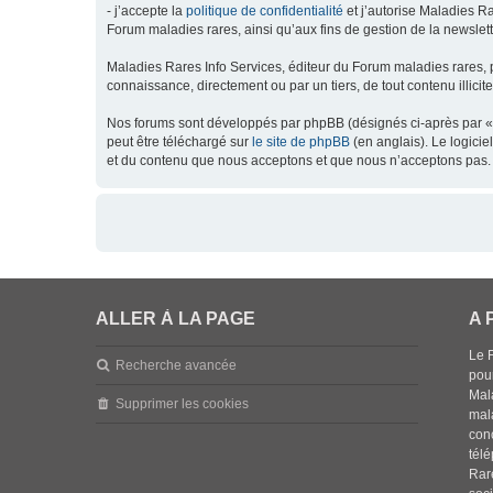
- j’accepte la
politique de confidentialité
et j’autorise Maladies Ra
Forum maladies rares, ainsi qu’aux fins de gestion de la newsletter
Maladies Rares Info Services, éditeur du Forum maladies rares, 
connaissance, directement ou par un tiers, de tout contenu illicit
Nos forums sont développés par phpBB (désignés ci-après par « l
peut être téléchargé sur
le site de phpBB
(en anglais). Le logici
et du contenu que nous acceptons et que nous n’acceptons pas. 
ALLER À LA PAGE
A 
Le 
Recherche avancée
pou
Mala
Supprimer les cookies
mal
con
tél
Rar