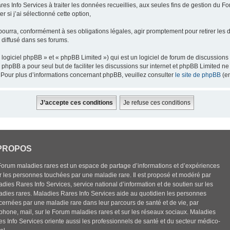
res Info Services à traiter les données recueillies, aux seules fins de gestion du F
 si j’ai sélectionné cette option,
pourra, conformément à ses obligations légales, agir promptement pour retirer les 
e diffusé dans ses forums.
ogiciel phpBB » et « phpBB Limited ») qui est un logiciel de forum de discussions
el phpBB a pour seul but de faciliter les discussions sur internet et phpBB Limited
Pour plus d’informations concernant phpBB, veuillez consulter
le site de phpBB
(en
PROPOS
Forum maladies rares est un espace de partage d’informations et d’expériences
r les personnes touchées par une maladie rare. Il est proposé et modéré par
dies Rares Info Services, service national d’information et de soutien sur les
adies rares. Maladies Rares Info Services aide au quotidien les personnes
cernées par une maladie rare dans leur parcours de santé et de vie, par
éphone, mail, sur le Forum maladies rares et sur les réseaux sociaux. Maladies
es Info Services oriente aussi les professionnels de santé et du secteur médico-