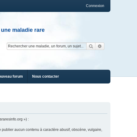
Connexion
 une maladie rare
Rechercher
Recherche av
ouveau forum
Nous contacter
raresinfo.org ») :
e publier aucun contenu à caractère abusif, obscène, vulgaire,