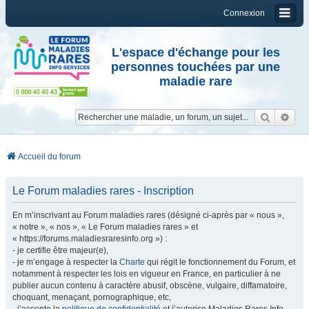
Connexion
L'espace d'échange pour les
personnes touchées par une
maladie rare
Reche
Re
Accueil du forum
Le Forum maladies rares - Inscription
En m’inscrivant au Forum maladies rares (désigné ci-après par « nous »,
« notre », « nos », « Le Forum maladies rares » et
« https://forums.maladiesraresinfo.org ») :
- je certifie être majeur(e),
- je m’engage à respecter la
Charte
qui régit le fonctionnement du Forum, et
notamment à respecter les lois en vigueur en France, en particulier à ne
publier aucun contenu à caractère abusif, obscène, vulgaire, diffamatoire,
choquant, menaçant, pornographique, etc,