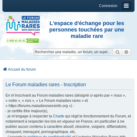
Connexion
L'espace d'échange pour les
personnes touchées par une
maladie rare
Reche
Re
Accueil du forum
Le Forum maladies rares - Inscription
En m’inscrivant au Forum maladies rares (désigné ci-après par « nous »,
« notre », « nos », « Le Forum maladies rares » et
« https://forums.maladiesraresinfo.org ») :
- je certifie être majeur(e),
- je m’engage à respecter la
Charte
qui régit le fonctionnement du Forum, et
notamment à respecter les lois en vigueur en France, en particulier à ne
publier aucun contenu à caractère abusif, obscène, vulgaire, diffamatoire,
choquant, menaçant, pornographique, etc,