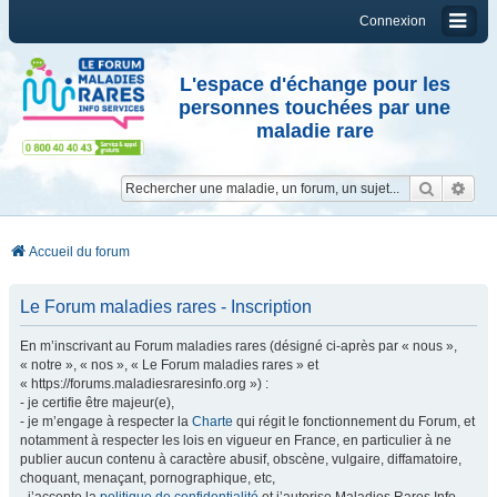
Connexion
L'espace d'échange pour les
personnes touchées par une
maladie rare
Reche
Re
Accueil du forum
Le Forum maladies rares - Inscription
En m’inscrivant au Forum maladies rares (désigné ci-après par « nous »,
« notre », « nos », « Le Forum maladies rares » et
« https://forums.maladiesraresinfo.org ») :
- je certifie être majeur(e),
- je m’engage à respecter la
Charte
qui régit le fonctionnement du Forum, et
notamment à respecter les lois en vigueur en France, en particulier à ne
publier aucun contenu à caractère abusif, obscène, vulgaire, diffamatoire,
choquant, menaçant, pornographique, etc,