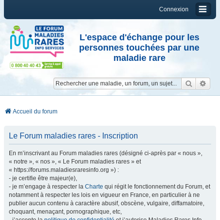
Connexion
L'espace d'échange pour les
personnes touchées par une
maladie rare
Reche
Re
Accueil du forum
Le Forum maladies rares - Inscription
En m’inscrivant au Forum maladies rares (désigné ci-après par « nous »,
« notre », « nos », « Le Forum maladies rares » et
« https://forums.maladiesraresinfo.org ») :
- je certifie être majeur(e),
- je m’engage à respecter la
Charte
qui régit le fonctionnement du Forum, et
notamment à respecter les lois en vigueur en France, en particulier à ne
publier aucun contenu à caractère abusif, obscène, vulgaire, diffamatoire,
choquant, menaçant, pornographique, etc,