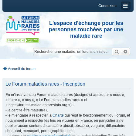
Connexion
L'espace d'échange pour les
personnes touchées par une
maladie rare
Reche
Re
Accueil du forum
Le Forum maladies rares - Inscription
En m’inscrivant au Forum maladies rares (désigné ci-après par « nous »,
« notre », « nos », « Le Forum maladies rares » et
« https://forums.maladiesraresinfo.org ») :
- je certifie être majeur(e),
- je m’engage à respecter la
Charte
qui régit le fonctionnement du Forum, et
notamment à respecter les lois en vigueur en France, en particulier à ne
publier aucun contenu à caractère abusif, obscène, vulgaire, diffamatoire,
choquant, menaçant, pornographique, etc,