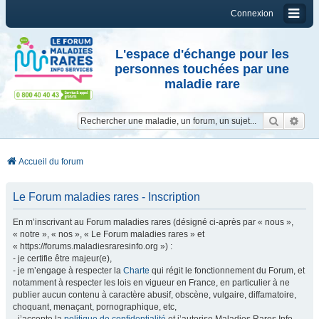
Connexion
L'espace d'échange pour les
personnes touchées par une
maladie rare
Reche
Re
Accueil du forum
Le Forum maladies rares - Inscription
En m’inscrivant au Forum maladies rares (désigné ci-après par « nous »,
« notre », « nos », « Le Forum maladies rares » et
« https://forums.maladiesraresinfo.org ») :
- je certifie être majeur(e),
- je m’engage à respecter la
Charte
qui régit le fonctionnement du Forum, et
notamment à respecter les lois en vigueur en France, en particulier à ne
publier aucun contenu à caractère abusif, obscène, vulgaire, diffamatoire,
choquant, menaçant, pornographique, etc,