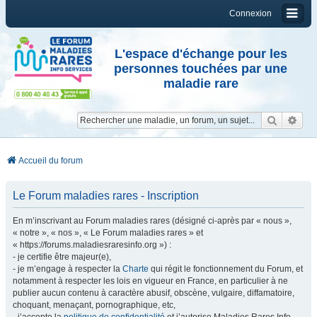
Connexion
L'espace d'échange pour les
personnes touchées par une
maladie rare
Reche
Re
Accueil du forum
Le Forum maladies rares - Inscription
En m’inscrivant au Forum maladies rares (désigné ci-après par « nous »,
« notre », « nos », « Le Forum maladies rares » et
« https://forums.maladiesraresinfo.org ») :
- je certifie être majeur(e),
- je m’engage à respecter la
Charte
qui régit le fonctionnement du Forum, et
notamment à respecter les lois en vigueur en France, en particulier à ne
publier aucun contenu à caractère abusif, obscène, vulgaire, diffamatoire,
choquant, menaçant, pornographique, etc,