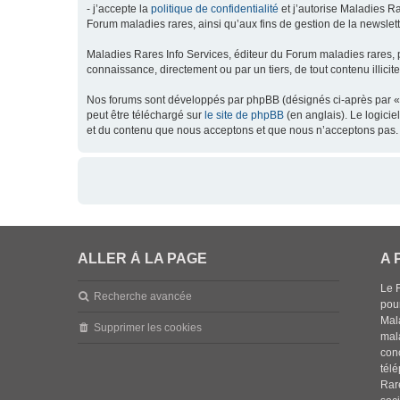
- j’accepte la
politique de confidentialité
et j’autorise Maladies Ra
Forum maladies rares, ainsi qu’aux fins de gestion de la newsletter
Maladies Rares Info Services, éditeur du Forum maladies rares, 
connaissance, directement ou par un tiers, de tout contenu illicit
Nos forums sont développés par phpBB (désignés ci-après par « l
peut être téléchargé sur
le site de phpBB
(en anglais). Le logici
et du contenu que nous acceptons et que nous n’acceptons pas. 
ALLER À LA PAGE
A 
Le 
Recherche avancée
pou
Mala
Supprimer les cookies
mal
con
tél
Rar