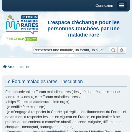
Connexion
L'espace d'échange pour les
personnes touchées par une
maladie rare
Reche
Re
Accueil du forum
Le Forum maladies rares - Inscription
En m’inscrivant au Forum maladies rares (désigné ci-après par « nous »,
« notre », « nos », « Le Forum maladies rares » et
« https://forums.maladiesraresinfo.org ») :
- je certifie être majeur(e),
- je m’engage à respecter la
Charte
qui régit le fonctionnement du Forum, et
notamment à respecter les lois en vigueur en France, en particulier à ne
publier aucun contenu à caractère abusif, obscène, vulgaire, diffamatoire,
choquant, menaçant, pornographique, etc,